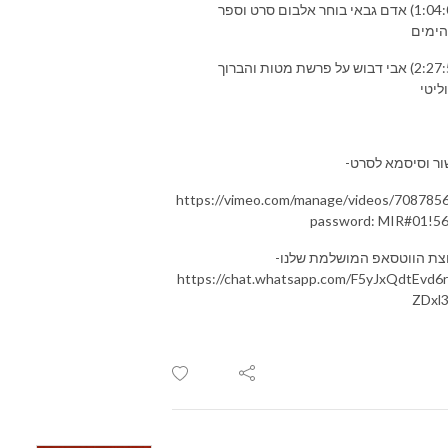
(1:04:00) אדם גבאי בוחר אלבום סרט וספר
ימים
(2:27:55) אבי דבוש על פרשת מטות והברוך
ליטי
ור וסיסמא לסרט-
https://vimeo.com/manage/videos/708785
password: MIR#01!5
צת הווטסאפ המושלמת שלנו-
https://chat.whatsapp.com/F5yJxQdtEvd6
ZDxl