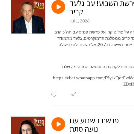
רשת השבוע! עם גלעד
קריב
Jul 1, 2026
ה על פוליטיקה ועל פרשת פנחס עם חה"כ הרב
ד קריב ממפלגת הדמוקרטים. גלעד מתמודד
ז שיערכו ב20.7, אל תשכחו להצביע לו.
טרפות לקבוצת הווטסאפ המדהימה שלנו-
https://chat.whatsapp.com/F5yJxQdtEvd6
ZDxl
פרשת השבוע עם
נועה סתת