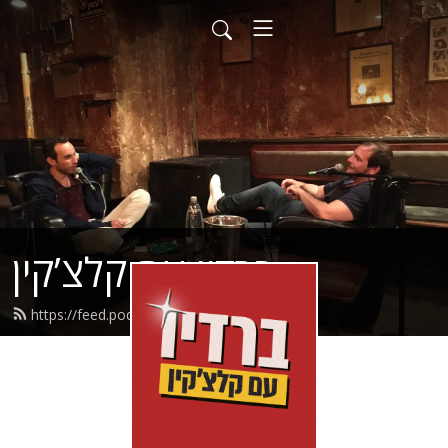
ברדיו עם קלצ’קין
https://feed.podbean.com/epgb/feed.xml