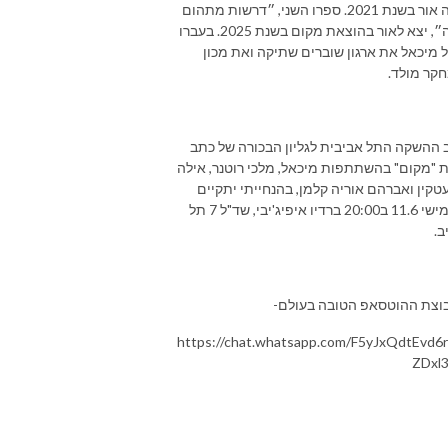
אור בשנת 2021.
ספרו השני, ״דרשות מתהום
רבה״, יצא לאור בהוצאת מקום בשנת 2025. בעברו
ל מיכאל את ארגון שוברים שתיקה ואת מכון
קר מולד.
 ההשקה התל אביבית לגליון הבכורה של כתב
 "מקום" בהשתתפות מיכאל, מלכי רוטנר, אילה
עטקין ואברהם אוריה קלמן, בהנחייתי יתקיים
בחמישי 11.6 ב20:00 ברדיו איפיג'יבי, שד"ל 7 תל
ב.
וצת ההוטסאפ הטובה בעולם-
https://chat.whatsapp.com/F5yJxQdtEvd6
ZDxl