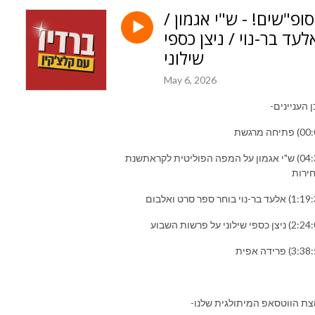
סופ"שים! - ש"י אגמון /
לעד בר-נוי / ניצן כספי
שילוני
May 6, 2026
 העניינים-
(04:30) ש"י אגמון על המפה הפוליטית לקראתשנת
ירות
צת הווטסאפ המיתולגית שלנו-