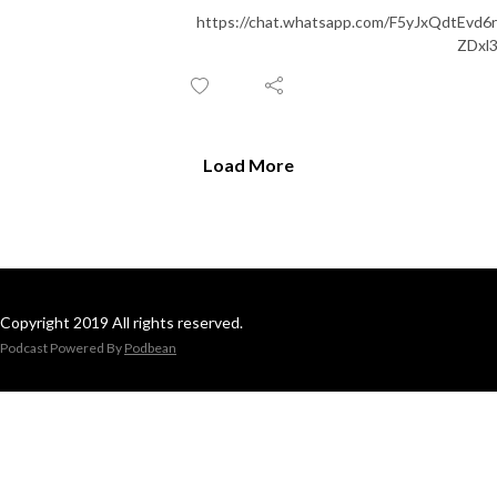
https://chat.whatsapp.com/F5yJxQdtEvd6
ZDxl
Load More
Copyright 2019 All rights reserved.
Podcast Powered By
Podbean